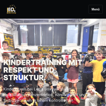
Menü
KINDERBOXEN MÜNCHEN
KINDERTRAINING MIT
RESPEKT UND
STRUKTUR.
Kinderboxen bei Leo's Boxgym stärkt
Koordination, Konzentration, Körpergefühl und
Selbstvertrauen in einem kontrollierten