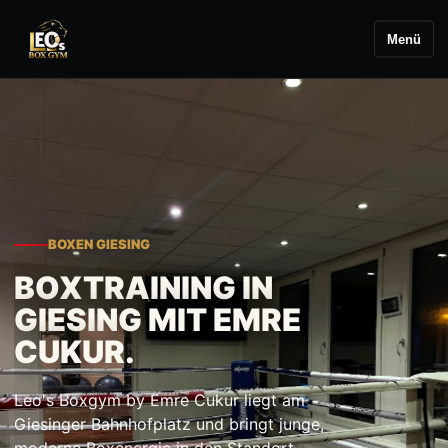
Menü
BOXEN GIESING
BOXTRAINING IN
GIESING MIT EMRE
CUKUR.
Leo's Boxgym by Emre Cukur liegt am
Giesinger Bahnhofplatz und bringt junge,